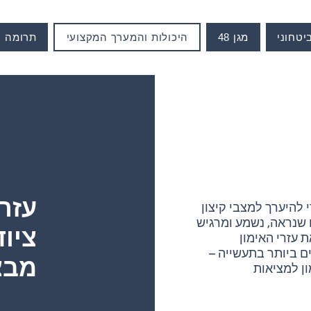
ביטחוני
מגן 48
היכולות והמערך המקצועי
תרומה
עזר
י להיערך למצבי קיצון
 שנראה, נשמע ומרגיש
ציוד
 עזרי האימון
ם ביותר בתעשייה –
מבצ
ן למציאות