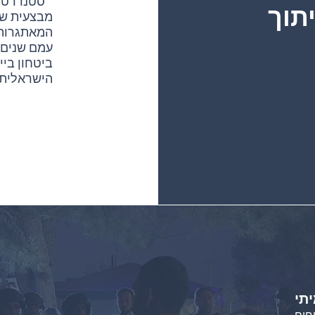
״סטנדרט ה
תוך
מבצעית שנ
המאתגרות 
עמם שנים ש
ביטחון בי
הישראלית
תי